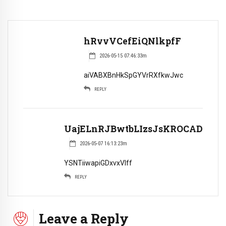
hRvvVCefEiQNlkpfF
2026-05-15 07:46:33m
aiVABXBnHkSpGYVrRXfkwJwc
REPLY
UajELnRJBwtbLIzsJsKROCAD
2026-05-07 16:13:23m
YSNTiiwapiGDxvxVlff
REPLY
Leave a Reply