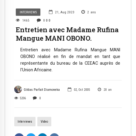
INTERVIEWS
21, Aug 2023
2
ans
1465
0
0
0
Entretien avec Madame Rufina
Mangue MANI OBONO.
Entretien avec Madame Rufina Mangue MANI
OBONO réalisé en fin de mandat en tant que
représentante du bureau de la CEEAC auprès de
l'Union Africaine.
Gildas Parfait Diamoneka
02, Oct 2005
20
an
5206
0
Interviews
Video