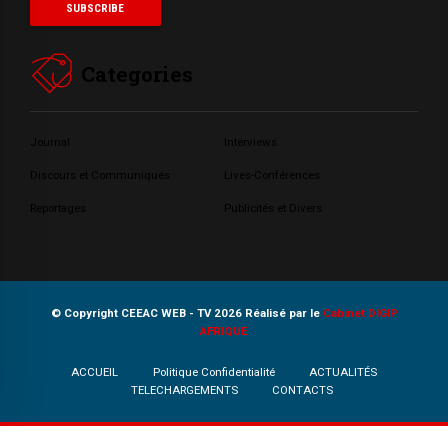
Categories
Journal
Interviews
Discours et Communiqués
Lives-Conférences
Reportages
Publicités et Divers
© Copyright CEEAC WEB - TV 2026 Réalisé par le
Cabinet DIGIP
AFRIQUE
ACCUEIL
Politique Confidentialité
ACTUALITÉS
TELECHARGEMENTS
CONTACTS