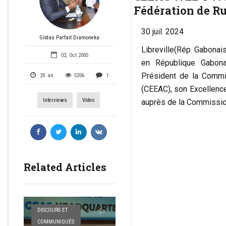
Fédération de Ru
30 juil. 2024
Gildas Parfait Diamoneka
Libreville(Rép. Gabonai
02, Oct 2005
en République Gabon
Président de la Commi
20
an
5206
1
(CEEAC), son Excellence
Interviews
Video
auprès de la Commissio
Related Articles
DISCOURS ET
COMMUNIQUÉS