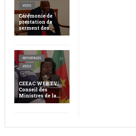
VIDEO
Cérémonie de
prestation de
serment des
nouveaux
fonctionnaires à
la commission de
la CEEAC
REPORTAGES
VIDEO
CEEAC WEB TV:
Conseil des
Ministres de la
CEEAC élargi aux
Ministres de
l'action
humanitaire.