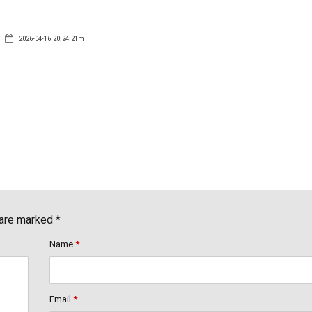
2026-04-16 20:24:21m
 are marked *
Name
*
Email
*