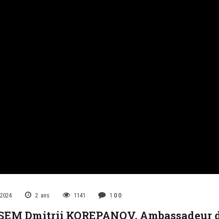
 2024
2
ans
1141
1
0
0
SEM Dmitrii KOREPANOV, Ambassadeur d