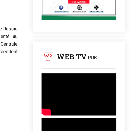
de Russie
senté au
Centrale
créditent
WEB TV
PUB