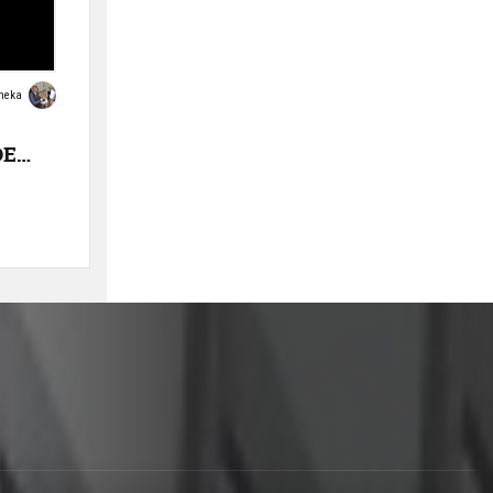
08/07/2024
neka
Diamoneka
CEEAC WebTV -
DE
Actualité JT 7 Juillet
LA
2024
1
2
min
7638