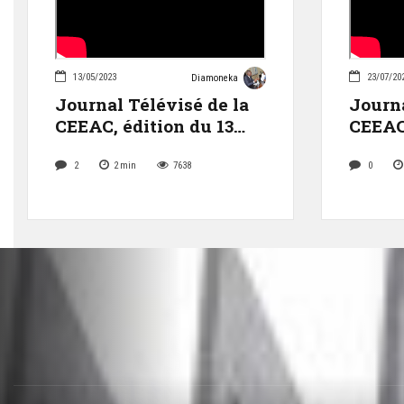
13/05/2023
23/07/20
Diamoneka
Journal Télévisé de la
Journa
CEEAC, édition du 13
CEEAC,
mai 2023
Juille
2
2
min
7638
0