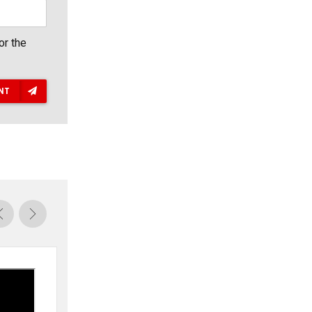
or the
NT