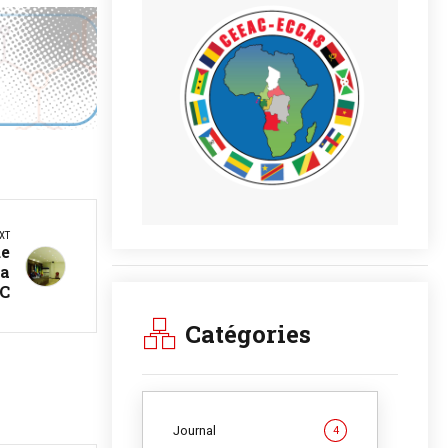
XT
de
la
C
Catégories
Journal
4