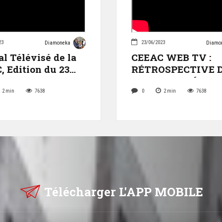
23
23/06/2023
Diamoneka
Diamo
l Télévisé de la
CEEAC WEB TV :
 Edition du 23
RÉTROSPECTIVE 
t 2023
L"ACTUALITÉ DE 
SEMAINE
2
min
7638
0
2
min
7638
Télécharger L'APP MOBILE